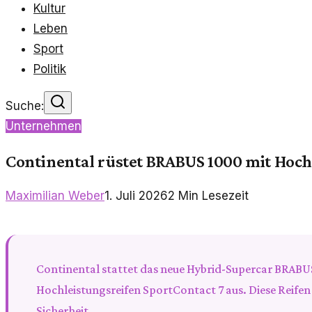
Kultur
Leben
Sport
Politik
Suche:
Unternehmen
Continental rüstet BRABUS 1000 mit Hoch
Maximilian Weber
1. Juli 2026
2
Min Lesezeit
Continental stattet das neue Hybrid-Supercar BRABU
Hochleistungsreifen SportContact 7 aus. Diese Reife
Sicherheit.