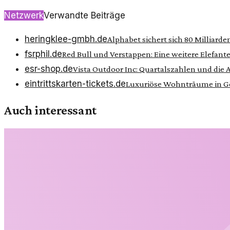
Netzwerk
Verwandte Beiträge
heringklee-gmbh.de
Alphabet sichert sich 80 Milliarde
fsrphil.de
Red Bull und Verstappen: Eine weitere Elefan
esr-shop.de
Vista Outdoor Inc: Quartalszahlen und die
eintrittskarten-tickets.de
Luxuriöse Wohnträume in Gö
Auch interessant